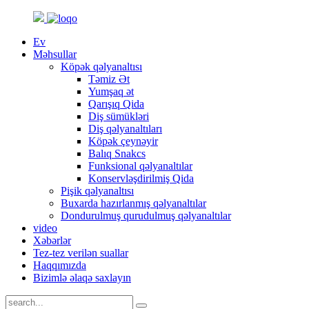
Ev
Məhsullar
Köpək qəlyanaltısı
Təmiz Ət
Yumşaq ət
Qarışıq Qida
Diş sümükləri
Diş qəlyanaltıları
Köpək çeynəyir
Balıq Snakcs
Funksional qəlyanaltılar
Konservləşdirilmiş Qida
Pişik qəlyanaltısı
Buxarda hazırlanmış qəlyanaltılar
Dondurulmuş qurudulmuş qəlyanaltılar
video
Xəbərlər
Tez-tez verilən suallar
Haqqımızda
Bizimlə əlaqə saxlayın