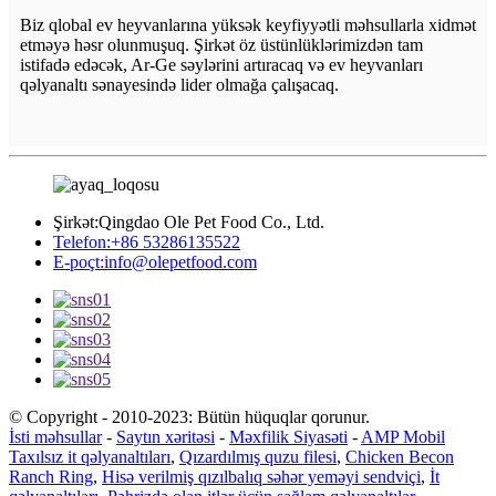
Biz qlobal ev heyvanlarına yüksək keyfiyyətli məhsullarla xidmət
etməyə həsr olunmuşuq. Şirkət öz üstünlüklərimizdən tam
istifadə edəcək, Ar-Ge səylərini artıracaq və ev heyvanları
qəlyanaltı sənayesində lider olmağa çalışacaq.
Şirkət:
Qingdao Ole Pet Food Co., Ltd.
Telefon:
+86 53286135522
E-poçt:
info@olepetfood.com
© Copyright - 2010-2023: Bütün hüquqlar qorunur.
İsti məhsullar
-
Saytın xəritəsi
-
Məxfilik Siyasəti
-
AMP Mobil
Taxılsız it qəlyanaltıları
,
Qızardılmış quzu filesi
,
Chicken Becon
Ranch Ring
,
Hisə verilmiş qızılbalıq səhər yeməyi sendviçi
,
İt