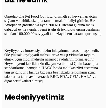
Qingdao Ole Pet Food Co., Ltd. qiymətli ev heyvanları üçün
sağlam və təhlükəsiz qida təmin etmək öhdəliyi götürür. Biz
Avropadan gətirilən və ayda 200 MT istehsal gücünə malik
qabaqcıl ev heyvanları yemi istehsalı texnologiyasına əsaslanan
standart 100,000.00 səviyyəli təmizləyici emalatxana qurmuşuq.
Keyfiyyət və innovasiya bizim inkişafımızın əsasını təşkil edir.
Ole yüksək keyfiyyətli məhsullar və yaxşı xidmətlər təqdim
etmək üçün ciddi məhsula nəzarət qaydalarını formalaşdırır.
Heyvan yemi fabrikimizin dizaynı və tikintisi Çinin ixrac qida
standartlarına, həmçinin HACCP qida təhlükəsizliyi sisteminə
tam uyğundur. Hazırda biz əsas beynəlxalq regionların ixrac
tələblərinə tam cavab verəcək BRC, FDA, CFIA, HALA və
digər sertifikatları almışıq.
Mədəniyyətimiz