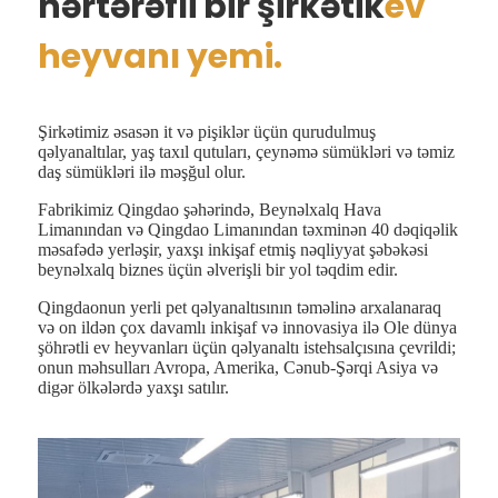
hərtərəfli bir şirkətik
ev
heyvanı yemi.
Şirkətimiz əsasən it və pişiklər üçün qurudulmuş
qəlyanaltılar, yaş taxıl qutuları, çeynəmə sümükləri və təmiz
daş sümükləri ilə məşğul olur.
Fabrikimiz Qingdao şəhərində, Beynəlxalq Hava
Limanından və Qingdao Limanından təxminən 40 dəqiqəlik
məsafədə yerləşir, yaxşı inkişaf etmiş nəqliyyat şəbəkəsi
beynəlxalq biznes üçün əlverişli bir yol təqdim edir.
Qingdaonun yerli pet qəlyanaltısının təməlinə arxalanaraq
və on ildən çox davamlı inkişaf və innovasiya ilə Ole dünya
şöhrətli ev heyvanları üçün qəlyanaltı istehsalçısına çevrildi;
onun məhsulları Avropa, Amerika, Cənub-Şərqi Asiya və
digər ölkələrdə yaxşı satılır.