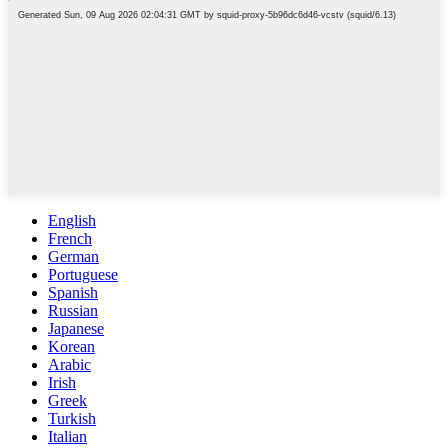
English
French
German
Portuguese
Spanish
Russian
Japanese
Korean
Arabic
Irish
Greek
Turkish
Italian