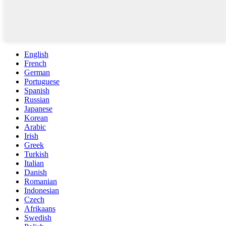
English
French
German
Portuguese
Spanish
Russian
Japanese
Korean
Arabic
Irish
Greek
Turkish
Italian
Danish
Romanian
Indonesian
Czech
Afrikaans
Swedish