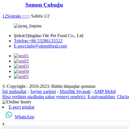
Somon Çubuğu
1
2
Sonrakı >
>>
Səhifə 1/2
Şirkət:
Qingdao Ole Pet Food Co., Ltd.
Telefon:
+86 53286135522
E-poçt:
info@olepetfood.com
© Copyright - 2010-2023: Bütün hüquqlar qorunur.
İsti məhsullar
-
Saytın xəritəsi
-
Məxfilik Siyasəti
-
AMP Mobil
Hisə verilmiş qızılbalıq səhər yeməyi sendviçi
,
İt qəlyanaltıları
,
Chick
E-poçt göndər
WhatsApp
x