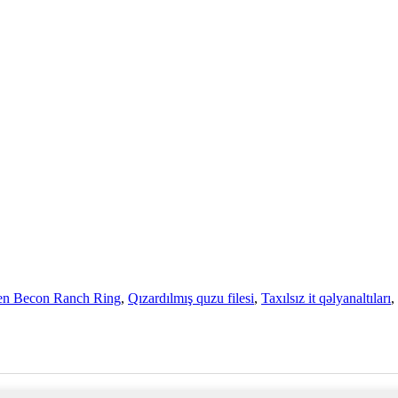
en Becon Ranch Ring
,
Qızardılmış quzu filesi
,
Taxılsız it qəlyanaltıları
,