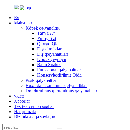
Ev
Məhsullar
Köpək qəlyanaltısı
Təmiz Ət
Yumşaq ət
Qarışıq Qida
Diş sümükləri
Diş qəlyanaltıları
Köpək çeynəyir
Balıq Snakcs
Funksional qəlyanaltılar
Konservləşdirilmiş Qida
Pişik qəlyanaltısı
Buxarda hazırlanmış qəlyanaltılar
Dondurulmuş qurudulmuş qəlyanaltılar
video
Xəbərlər
Tez-tez verilən suallar
Haqqımızda
Bizimlə əlaqə saxlayın