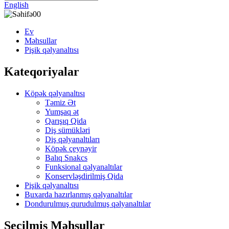
English
Ev
Məhsullar
Pişik qəlyanaltısı
Kateqoriyalar
Köpək qəlyanaltısı
Təmiz Ət
Yumşaq ət
Qarışıq Qida
Diş sümükləri
Diş qəlyanaltıları
Köpək çeynəyir
Balıq Snakcs
Funksional qəlyanaltılar
Konservləşdirilmiş Qida
Pişik qəlyanaltısı
Buxarda hazırlanmış qəlyanaltılar
Dondurulmuş qurudulmuş qəlyanaltılar
Seçilmiş Məhsullar