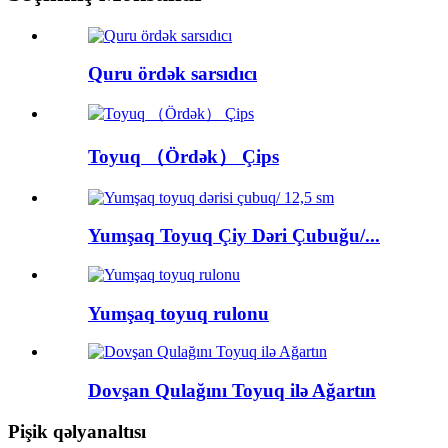
Quru ördək sarsıdıcı
Toyuq （Ördək） Çips
Yumşaq Toyuq Çiy Dəri Çubuğu/...
Yumşaq toyuq rulonu
Dovşan Qulağını Toyuq ilə Ağartın
Pişik qəlyanaltısı